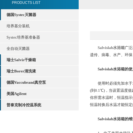
PRODUCTS LIST
德国Systec灭菌器
培养基分装机
Systec培养基准备器
Salvislab水浴箱
广泛
全自动灭菌器
遗传、病毒、水产、环保
瑞士Salvis干燥箱
Salvislab水浴箱
瑞士Borer清洗液
德国Vaccubrand真空泵
使用时必须先加水于水
(到0.1℃)，当设置
美国Agilent
你所需水温时，恒温指示
恒温转换后水温才能恒定
普泰克制冷控温系统
Salvislab水浴箱