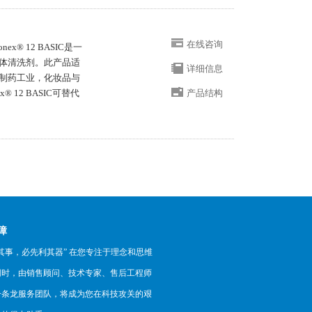
在线咨询
x® 12 BASIC是一
体清洗剂。此产品适
详细信息
制药工业，化妆品与
 12 BASIC可替代
产品结构
障
其事，必先利其器” 在您专注于理念和思维
同时，由销售顾问、技术专家、售后工程师
一条龙服务团队，将成为您在科技攻关的艰