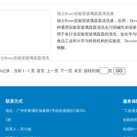
瑞士Borer实验室玻璃器皿清洗液
瑞士Borer实验室玻璃器皿清洗液，应用：Decone
种通用实验室玻璃器皿清洗去污弱碱性浓缩液
用于各行业实验室玻璃器皿的清洗，如化学与
食品工业和大学与科研机构的实验室。Deconex®
铬酸。
 条记录，当前 1 / 1 页 首页 上一页 下一页 末页 跳转到第
页
联系方式
服务保
地址：广州市黄埔区瑞泰路2号创造者园区C栋502-
“工欲善
5房
创新的
联系人：宋小姐
组成的