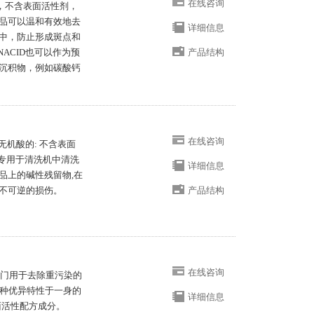
在线咨询
中和剂，不含表面活性剂，
品可以温和有效地去
详细信息
中，防止形成斑点和
ANACID也可以作为预
产品结构
沉积物，例如碳酸钙
在线咨询
 基于无机酸的: 不含表面
CID专用于清洗机中清洗
详细信息
品上的碱性残留物,在
不可逆的损伤。
产品结构
在线咨询
性，专门用于去除重污染的
是集三种优异特性于一身的
详细信息
面活性配方成分。