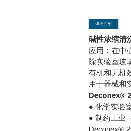
详细介绍
碱性浓缩清
应用：
在中
除实验室玻
有机和无机
用于器械和
Deconex
®
2
● 化学
实验
● 制药工业 
Deconex
®
2