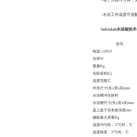
- 水浴工作温度可选配为环
Salvislab水浴箱技
型号
电源 ±10%V
功率W
重量Kg
实际容积(L)
温度范围℃
外形尺寸(长x宽x高)mm
水浴槽冲压材料
水浴槽尺寸(长x宽x深)mm
盖上盖子后有效深度mm
搁板最大承重Kg
温度均匀性，37℃时，℃
温度精度，37℃时，℃