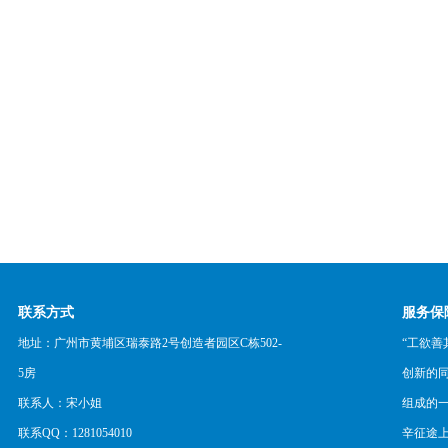
联系方式
服务保
地址：广州市黄埔区瑞泰路2号创造者园区C栋502-
“工欲善
5房
创新的
联系人：宋小姐
组成的
联系QQ：1281054010
辛征途