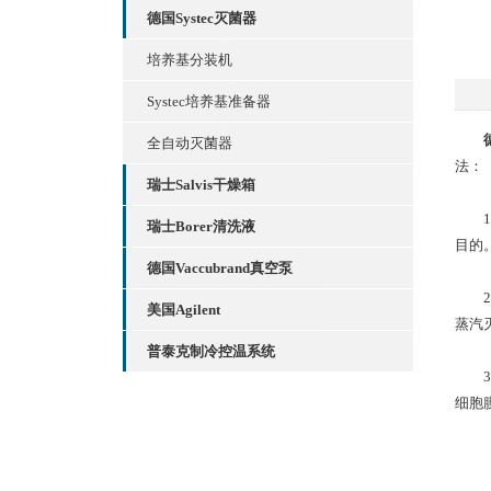
德国Systec灭菌器
培养基分装机
Systec培养基准备器
全自动灭菌器
法：
瑞士Salvis干燥箱
1、
瑞士Borer清洗液
目的
德国Vaccubrand真空泵
2、
美国Agilent
蒸汽
普泰克制冷控温系统
3、
细胞