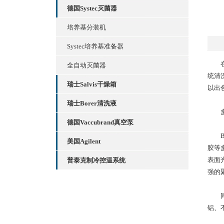
德国Systec灭菌器
培养基分装机
Systec培养基准备器
在精
全自动灭菌器
统清
瑞士Salvis干燥箱
以出
瑞士Borer清洗液
多材
德国Vaccubrand真空泵
Bo
美国Agilent
胶等
表面
普泰克制冷控温系统
强的
同时
铝、