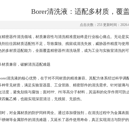
Borer清洗液：适配多材质，
点击次数：253 更新时间：2026-0
密器件清洗领域，材质兼容性与清洗精准度始终是行业核心痛点。无论是实
洗剂往往因材质适配性不足，导致腐蚀、残留或清洗失效，威胁器件精度与使用
色的多材质适配能力，全面覆盖精密器件清洗场景，成为工业与实验室清洗的可
质兼容，破解清洗适配难题
rer清洗液的核心优势，在于对不同材质的精准兼容。其配方体系经过科学调配，
多种常见材质，满足实验室器皿、工业管路、精密部件的清洗需求。针对玻璃与
光洁度，避免划痕与腐蚀；面对PP、PE等高分子材料，其温和的化学作用可防
聚四氟乙烯，也能实现深层清洁，无残留、无损伤。
，对金属材质的防护同样周全。通过添加缓蚀剂，在清洗过程中为金属表面
不锈钢等金属部件的清洗难题，又延长了器件使用寿命，真正实现清洁与防护的