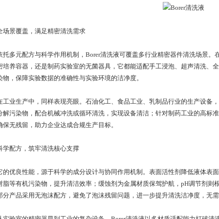
景覆盖，满足精密清洗需求
多元配方与科学作用机制，Borer清洗液可覆盖多行业精密器件清洗场景。
密培养容器，还是制药实验室的无菌器具，它都能适配手工浸泡、超声清洗、全
染物，保障实验数据的准确性与实验环境的洁净度。
业生产中，同样表现亮眼。石油化工、食品工业、乳制品行业的生产设备，
分解污染物，配合机械冲洗或循环清洗，实现设备清洁；针对制药工业的高标准
确保无残留，助力企业达成合规生产目标。
配方，筑牢清洗核心支撑
优良性能，源于科学的成分设计与协同作用机制。表面活性剂降低液体表面
树脂等有机污染物，提升清洁效率；缓蚀剂为金属材质保驾护航，pH调节剂则
部分产品采用无泡沫配方，避免了泡沫残留问题，进一步提升清洗洁净度，无需
验室的精密器皿到工业的复杂设备，Borer清洗液以多材质适配能力打破清