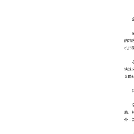
全场
依托
的精
机污
在工
快速
又能
科学
它的
脂、
外，
从实