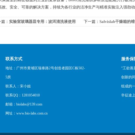
高效、安全、可靠的解决方案，持续为各行业的洁净生产与精准实验注入强劲动
一篇：
实验室玻璃器皿专用：波洱清洗液使用
下一篇：
Salvislab干燥箱
法与配比指南
联系方式
服务保
地址：广州市黄埔区瑞泰路2号创造者园区C栋502-
“工欲善
5房
创新的
联系人：宋小姐
组成的
联系QQ：1281054010
辛征途
邮箱：biolabs@139.com
网址：www.bio-labs.com.cn