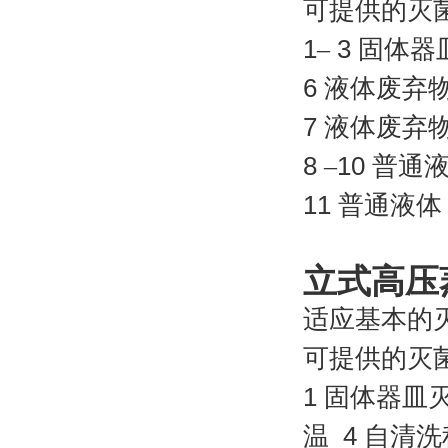
可提供的灭
1
–
3
固体器
6
液体废弃
7
液体废弃
8
–
10
普通
11
普通液
立式高压
适应基本的
可提供的灭
1
固体器皿
温
4
自清洗