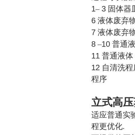
1
–
3
固体器
6
液体废弃
7
液体废弃
8
–
10
普通
11
普通液体
12
自清洗
程序
立式高压
适应普通实
程更优化.